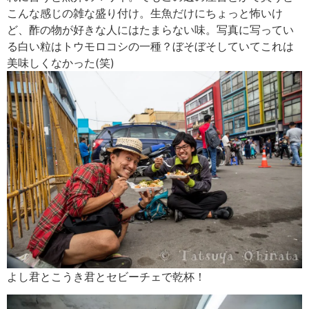
こんな感じの雑な盛り付け。生魚だけにちょっと怖いけ
ど、酢の物が好きな人にはたまらない味。写真に写ってい
る白い粒はトウモロコシの一種？ぼそぼそしていてこれは
美味しくなかった(笑)
よし君とこうき君とセビーチェで乾杯！