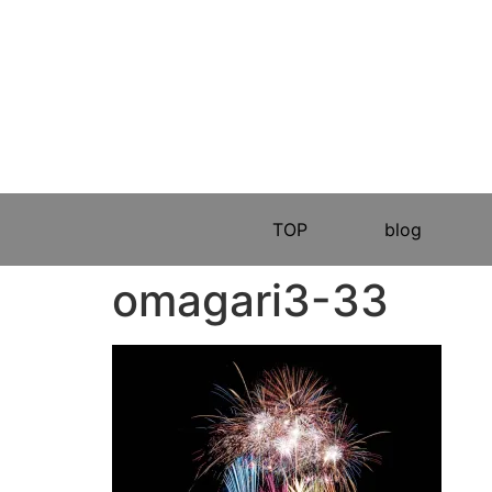
TOP
blog
omagari3-33