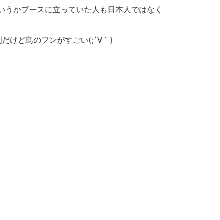
というかブースに立っていた人も日本人ではなく
けど鳥のフンがすごい(;´∀｀)