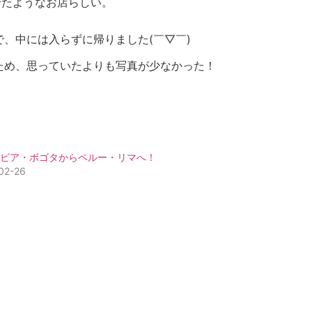
せたようなお店らしい。
、中には入らずに帰りました(￣▽￣)
ため、思っていたよりも写真が少なかった！
ンビア・ボゴタからペルー・リマへ！
02-26
ー