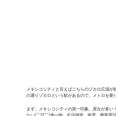
メキシコシティと言えばこちらのゾカロ広場が
の通りゾカロという駅があるので、メトロを乗
まず、メキシコシティの第一印象。屋台が多い
ない(￣▽￣)食べ物、生活雑貨、家電、携帯電