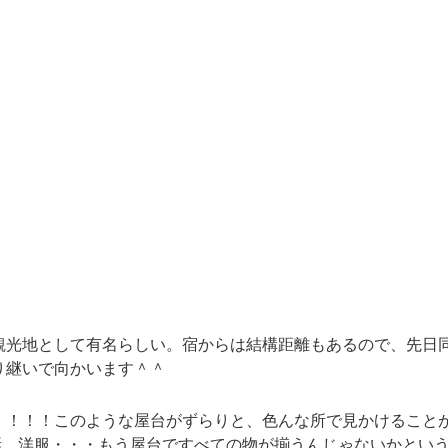
観光地として有名らしい。宿からは結構距離もあるので、先日
り継いで向かいます＾＾
！！！！このような屋台がずらりと、色んな所で見かけること
話、洋服・・・もう屋台ですべての物が揃うんじゃないかとい