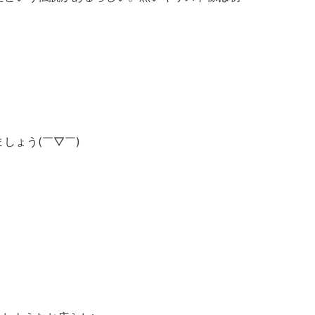
しょう(￣▽￣)