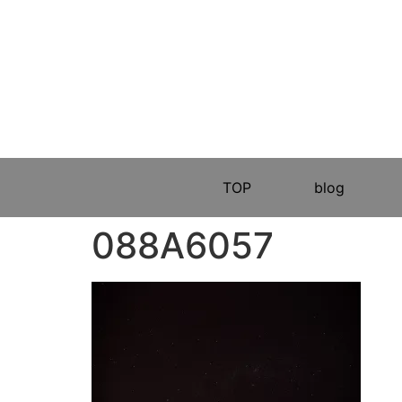
TOP
blog
088A6057