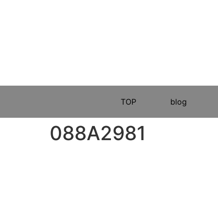
TOP
blog
088A2981