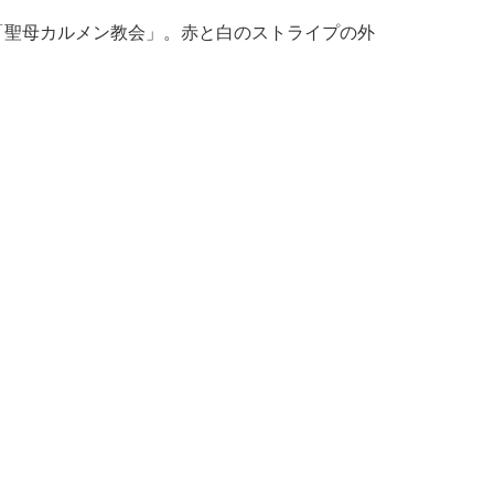
en」通称「聖母カルメン教会」。赤と白のストライプの外