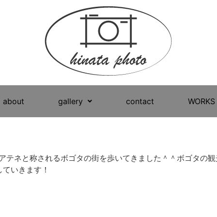
about
gallery
contact
WORKS
のアテネと称されるボゴタの街を歩いてきました＾＾ボゴタの観
していきます！