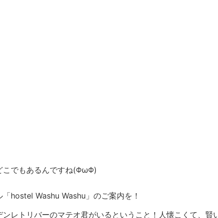
こでもあるんですね(ΦωΦ)
tel Washu Washu」のご案内を！
ンレトリバーのマテオ君がいるということ！人懐こくて、賢い看板