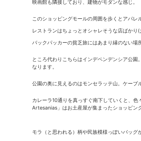
映画館も隣接しており、建物がモダンな感じ。
このショッピングモールの周囲を歩くとアパレ
レストランはちょっとオシャレそうな店ばかり(;´
バックパッカーの貧乏旅にはあまり縁のない場所
ところ代わりこちらはインデペンデンシア公園。
なります。
公園の奥に見えるのはモンセラッテ山。ケーブ
カレーラ10通りを真っすぐ南下していくと、色々な
Artesanias」はお土産屋が集まったショッピ
モラ（と思われる）柄や民族模様っぽいバッグ