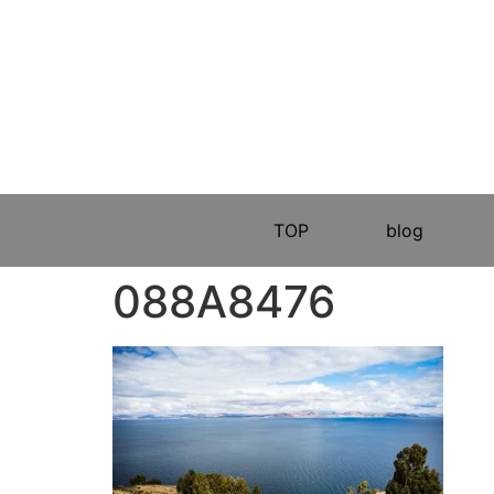
TOP
blog
088A8476