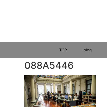
TOP
blog
088A5446