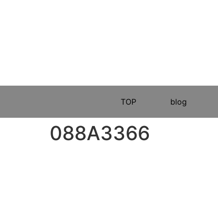
TOP
blog
088A3366