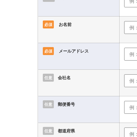
お名前
必須
メールアドレス
必須
会社名
任意
郵便番号
任意
都道府県
任意